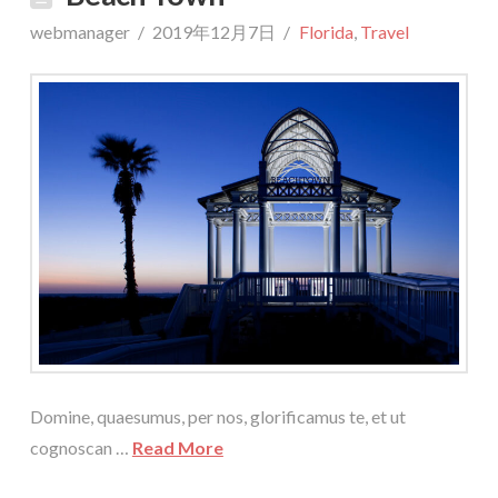
webmanager
2019年12月7日
Florida
,
Travel
Domine, quaesumus, per nos, glorificamus te, et ut
cognoscan …
Read More