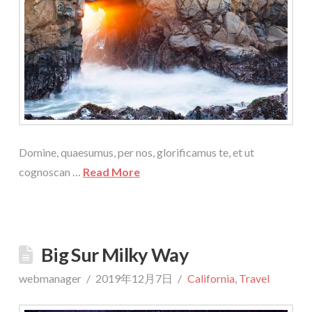
Domine, quaesumus, per nos, glorificamus te, et ut
cognoscan …
Read More
Big Sur Milky Way
webmanager
2019年12月7日
California
,
Travel