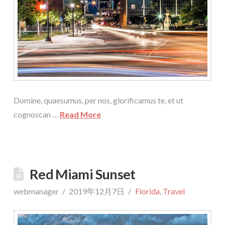
Domine, quaesumus, per nos, glorificamus te, et ut
cognoscan …
Read More
Red Miami Sunset
webmanager
2019年12月7日
Florida
,
Travel