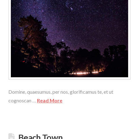
Domine, quaesumus, per nos, glorificamus te, et ut
cognoscan …
Read More
Beach Town