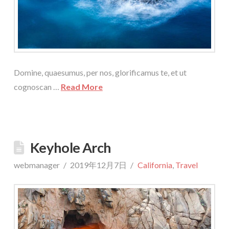
Domine, quaesumus, per nos, glorificamus te, et ut
cognoscan …
Read More
Keyhole Arch
webmanager
2019年12月7日
California
,
Travel