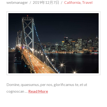
webmanager
2019年12月7日
California
,
Travel
Domine, quaesumus, per nos, glorificamus te, et ut
cognoscan …
Read More