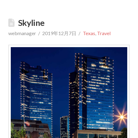
Skyline
webmanager
2019年12月7日
Texas
,
Travel