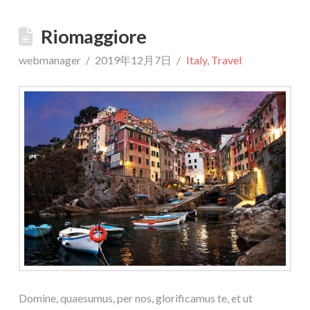
Riomaggiore
webmanager
2019年12月7日
Italy
,
Travel
Domine, quaesumus, per nos, glorificamus te, et ut