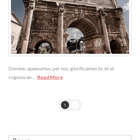
Domine, quaesumus, per nos, glorificamus te, et ut
cognoscan …
Read More
1
2
Search